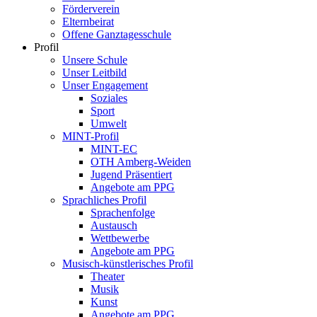
Förderverein
Elternbeirat
Offene Ganztagesschule
Profil
Unsere Schule
Unser Leitbild
Unser Engagement
Soziales
Sport
Umwelt
MINT-Profil
MINT-EC
OTH Amberg-Weiden
Jugend Präsentiert
Angebote am PPG
Sprachliches Profil
Sprachenfolge
Austausch
Wettbewerbe
Angebote am PPG
Musisch-künstlerisches Profil
Theater
Musik
Kunst
Angebote am PPG