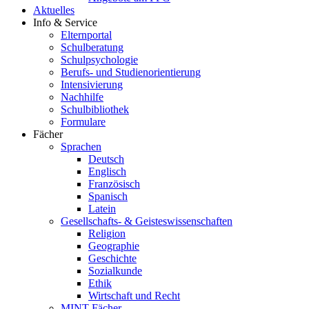
Aktuelles
Info & Service
Elternportal
Schulberatung
Schulpsychologie
Berufs- und Studienorientierung
Intensivierung
Nachhilfe
Schulbibliothek
Formulare
Fächer
Sprachen
Deutsch
Englisch
Französisch
Spanisch
Latein
Gesellschafts- & Geisteswissenschaften
Religion
Geographie
Geschichte
Sozialkunde
Ethik
Wirtschaft und Recht
MINT-Fächer