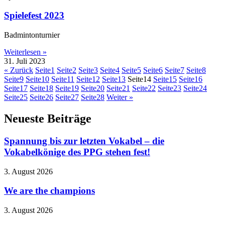
Spielefest 2023
Badmintonturnier
Weiterlesen »
31. Juli 2023
« Zurück
Seite
1
Seite
2
Seite
3
Seite
4
Seite
5
Seite
6
Seite
7
Seite
8
Seite
9
Seite
10
Seite
11
Seite
12
Seite
13
Seite
14
Seite
15
Seite
16
Seite
17
Seite
18
Seite
19
Seite
20
Seite
21
Seite
22
Seite
23
Seite
24
Seite
25
Seite
26
Seite
27
Seite
28
Weiter »
Neueste Beiträge
Spannung bis zur letzten Vokabel – die
Vokabelkönige des PPG stehen fest!
3. August 2026
We are the champions
3. August 2026