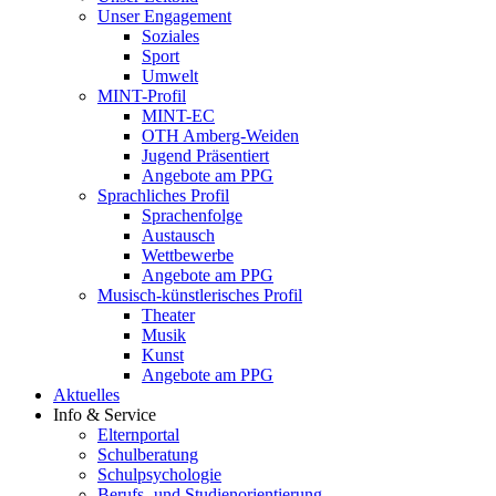
Unser Engagement
Soziales
Sport
Umwelt
MINT-Profil
MINT-EC
OTH Amberg-Weiden
Jugend Präsentiert
Angebote am PPG
Sprachliches Profil
Sprachenfolge
Austausch
Wettbewerbe
Angebote am PPG
Musisch-künstlerisches Profil
Theater
Musik
Kunst
Angebote am PPG
Aktuelles
Info & Service
Elternportal
Schulberatung
Schulpsychologie
Berufs- und Studienorientierung