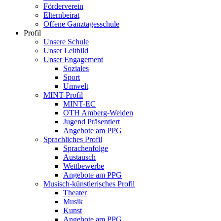
Förderverein
Elternbeirat
Offene Ganztagesschule
Profil
Unsere Schule
Unser Leitbild
Unser Engagement
Soziales
Sport
Umwelt
MINT-Profil
MINT-EC
OTH Amberg-Weiden
Jugend Präsentiert
Angebote am PPG
Sprachliches Profil
Sprachenfolge
Austausch
Wettbewerbe
Angebote am PPG
Musisch-künstlerisches Profil
Theater
Musik
Kunst
Angebote am PPG