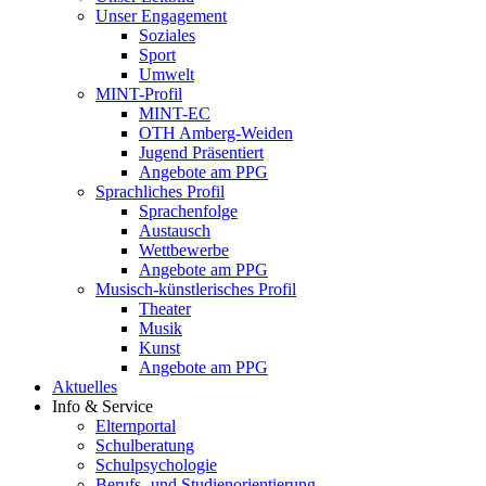
Unser Engagement
Soziales
Sport
Umwelt
MINT-Profil
MINT-EC
OTH Amberg-Weiden
Jugend Präsentiert
Angebote am PPG
Sprachliches Profil
Sprachenfolge
Austausch
Wettbewerbe
Angebote am PPG
Musisch-künstlerisches Profil
Theater
Musik
Kunst
Angebote am PPG
Aktuelles
Info & Service
Elternportal
Schulberatung
Schulpsychologie
Berufs- und Studienorientierung