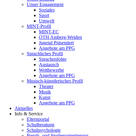
Unser Engagement
Soziales
Sport
Umwelt
MINT-Profil
MINT-EC
OTH Amberg-Weiden
Jugend Präsentiert
Angebote am PPG
Sprachliches Profil
Sprachenfolge
Austausch
Wettbewerbe
Angebote am PPG
Musisch-künstlerisches Profil
Theater
Musik
Kunst
Angebote am PPG
Aktuelles
Info & Service
Elternportal
Schulberatung
Schulpsychologie
Berufs- und Studienorientierung