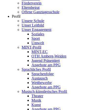
Förderverein
Elternbeirat
Offene Ganztagesschule
Profil
Unsere Schule
Unser Leitbild
Unser Engagement
Soziales
Sport
Umwelt
MINT-Profil
MINT-EC
OTH Amberg-Weiden
Jugend Präsentiert
Angebote am PPG
Sprachliches Profil
Sprachenfolge
Austausch
Wettbewerbe
Angebote am PPG
Musisch-künstlerisches Profil
Theater
Musik
Kunst
Angebote am PPG