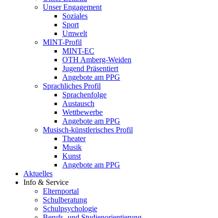
Unser Engagement
Soziales
Sport
Umwelt
MINT-Profil
MINT-EC
OTH Amberg-Weiden
Jugend Präsentiert
Angebote am PPG
Sprachliches Profil
Sprachenfolge
Austausch
Wettbewerbe
Angebote am PPG
Musisch-künstlerisches Profil
Theater
Musik
Kunst
Angebote am PPG
Aktuelles
Info & Service
Elternportal
Schulberatung
Schulpsychologie
Berufs- und Studienorientierung