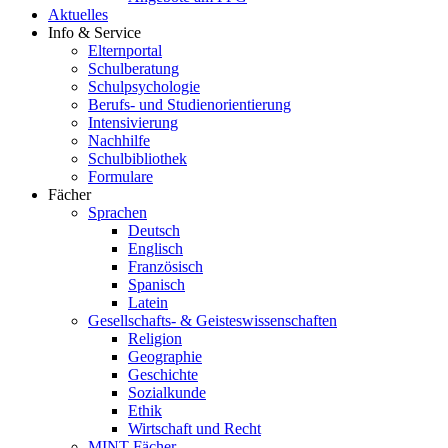
Aktuelles
Info & Service
Elternportal
Schulberatung
Schulpsychologie
Berufs- und Studienorientierung
Intensivierung
Nachhilfe
Schulbibliothek
Formulare
Fächer
Sprachen
Deutsch
Englisch
Französisch
Spanisch
Latein
Gesellschafts- & Geisteswissenschaften
Religion
Geographie
Geschichte
Sozialkunde
Ethik
Wirtschaft und Recht
MINT-Fächer