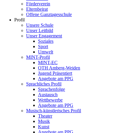
Förderverein
Elternbeirat
Offene Ganztagesschule
Profil
Unsere Schule
Unser Leitbild
Unser Engagement
Soziales
Sport
Umwelt
MINT-Profil
MINT-EC
OTH Amberg-Weiden
Jugend Präsentiert
Angebote am PPG
Sprachliches Profil
Sprachenfolge
Austausch
Wettbewerbe
Angebote am PPG
Musisch-künstlerisches Profil
Theater
Musik
Kunst
Angebote am PPG