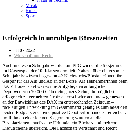
Natur & Technik
Musik
Kunst
Sport
Erfolgreich in unruhigen Börsenzeiten
18.07.2022
Wirtschaft und Recht
Auch in diesem Schuljahr wurden am PPG wieder die SiegerInnen
im Börsenspiel der 10. Klassen ermittelt. Nahezu über ein gesamtes
Schuljahr bewiesen insgesamt 42 Nachwuchs-BörsianerInnen ihr
Gespür für das Auf und Ab an der Börse. Als TeilnehmerInnen beim
F.A.Z Börsenspiel war es ihre Aufgabe, den anfänglichen
Depotwert von 50.000 € über ein ganzes Schuljahr möglichst
erfolgreich zu vermehren. Trotz einer schwierigen und – gemessen
an der Entwicklung des DAX im entsprechenden Zeitraum –
rückläufigen Entwicklung im Gesamtmarkt gelang es zumindest den
beiden Erstplatzierten eine positive Depotperformance zu erreichen.
Im Rahmen einer kleinen Siegerehrung wurden an die
Bestplatzierten jeweils eine Urkunde, ein Bücher- und mehrere
Eisgutscheine überreicht. Die Fachschaft Wirtschaft und Recht