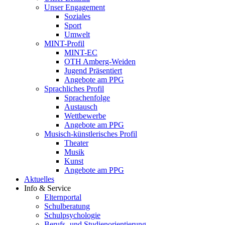
Unser Engagement
Soziales
Sport
Umwelt
MINT-Profil
MINT-EC
OTH Amberg-Weiden
Jugend Präsentiert
Angebote am PPG
Sprachliches Profil
Sprachenfolge
Austausch
Wettbewerbe
Angebote am PPG
Musisch-künstlerisches Profil
Theater
Musik
Kunst
Angebote am PPG
Aktuelles
Info & Service
Elternportal
Schulberatung
Schulpsychologie
Berufs- und Studienorientierung