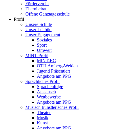
Förderverein
Elternbeirat
Offene Ganztagesschule
Profil
Unsere Schule
Unser Leitbild
Unser Engagement
Soziales
Sport
Umwelt
MINT-Profil
MINT-EC
OTH Amberg-Weiden
Jugend Präsentiert
Angebote am PPG
Sprachliches Profil
Sprachenfolge
Austausch
Wettbewerbe
Angebote am PPG
Musisch-künstlerisches Profil
Theater
Musik
Kunst
Angebote am PPG