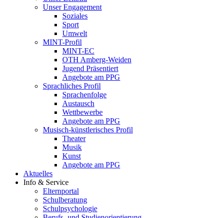
Unser Engagement
Soziales
Sport
Umwelt
MINT-Profil
MINT-EC
OTH Amberg-Weiden
Jugend Präsentiert
Angebote am PPG
Sprachliches Profil
Sprachenfolge
Austausch
Wettbewerbe
Angebote am PPG
Musisch-künstlerisches Profil
Theater
Musik
Kunst
Angebote am PPG
Aktuelles
Info & Service
Elternportal
Schulberatung
Schulpsychologie
Berufs- und Studienorientierung