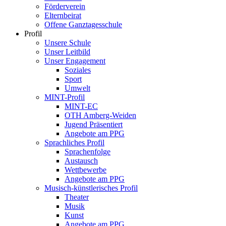
Förderverein
Elternbeirat
Offene Ganztagesschule
Profil
Unsere Schule
Unser Leitbild
Unser Engagement
Soziales
Sport
Umwelt
MINT-Profil
MINT-EC
OTH Amberg-Weiden
Jugend Präsentiert
Angebote am PPG
Sprachliches Profil
Sprachenfolge
Austausch
Wettbewerbe
Angebote am PPG
Musisch-künstlerisches Profil
Theater
Musik
Kunst
Angebote am PPG