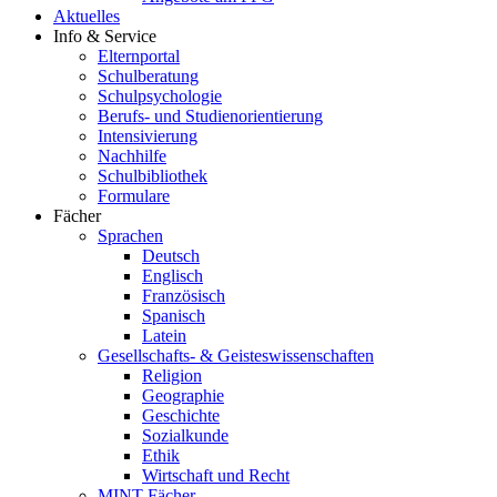
Aktuelles
Info & Service
Elternportal
Schulberatung
Schulpsychologie
Berufs- und Studienorientierung
Intensivierung
Nachhilfe
Schulbibliothek
Formulare
Fächer
Sprachen
Deutsch
Englisch
Französisch
Spanisch
Latein
Gesellschafts- & Geisteswissenschaften
Religion
Geographie
Geschichte
Sozialkunde
Ethik
Wirtschaft und Recht
MINT-Fächer