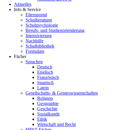
Aktuelles
Info & Service
Elternportal
Schulberatung
Schulpsychologie
Berufs- und Studienorientierung
Intensivierung
Nachhilfe
Schulbibliothek
Formulare
Fächer
Sprachen
Deutsch
Englisch
Französisch
Spanisch
Latein
Gesellschafts- & Geisteswissenschaften
Religion
Geographie
Geschichte
Sozialkunde
Ethik
Wirtschaft und Recht
MINT-Fächer