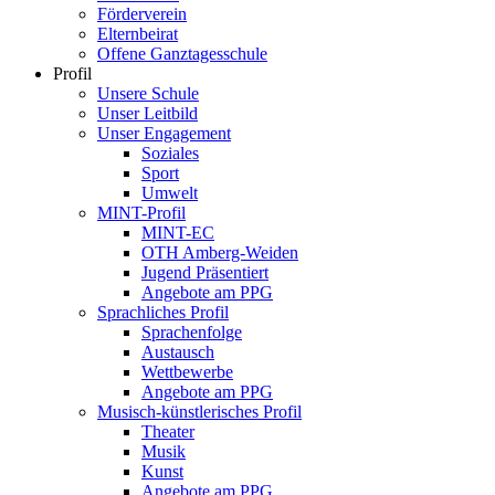
Förderverein
Elternbeirat
Offene Ganztagesschule
Profil
Unsere Schule
Unser Leitbild
Unser Engagement
Soziales
Sport
Umwelt
MINT-Profil
MINT-EC
OTH Amberg-Weiden
Jugend Präsentiert
Angebote am PPG
Sprachliches Profil
Sprachenfolge
Austausch
Wettbewerbe
Angebote am PPG
Musisch-künstlerisches Profil
Theater
Musik
Kunst
Angebote am PPG