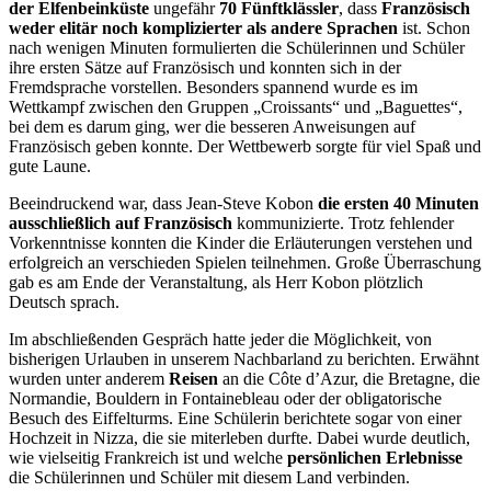
der Elfenbeinküste
ungefähr
70 Fünftklässler
, dass
Französisch
weder elitär noch komplizierter als andere Sprachen
ist. Schon
nach wenigen Minuten formulierten die Schülerinnen und Schüler
ihre ersten Sätze auf Französisch und konnten sich in der
Fremdsprache vorstellen. Besonders spannend wurde es im
Wettkampf zwischen den Gruppen „Croissants“ und „Baguettes“,
bei dem es darum ging, wer die besseren Anweisungen auf
Französisch geben konnte. Der Wettbewerb sorgte für viel Spaß und
gute Laune.
Beeindruckend war, dass Jean-Steve Kobon
die ersten 40 Minuten
ausschließlich auf Französisch
kommunizierte. Trotz fehlender
Vorkenntnisse konnten die Kinder die Erläuterungen verstehen und
erfolgreich an verschieden Spielen teilnehmen. Große Überraschung
gab es am Ende der Veranstaltung, als Herr Kobon plötzlich
Deutsch sprach.
Im abschließenden Gespräch hatte jeder die Möglichkeit, von
bisherigen Urlauben in unserem Nachbarland zu berichten. Erwähnt
wurden unter anderem
Reisen
an die Côte d’Azur, die Bretagne, die
Normandie, Bouldern in Fontainebleau oder der obligatorische
Besuch des Eiffelturms. Eine Schülerin berichtete sogar von einer
Hochzeit in Nizza, die sie miterleben durfte. Dabei wurde deutlich,
wie vielseitig Frankreich ist und welche
persönlichen Erlebnisse
die Schülerinnen und Schüler mit diesem Land verbinden.