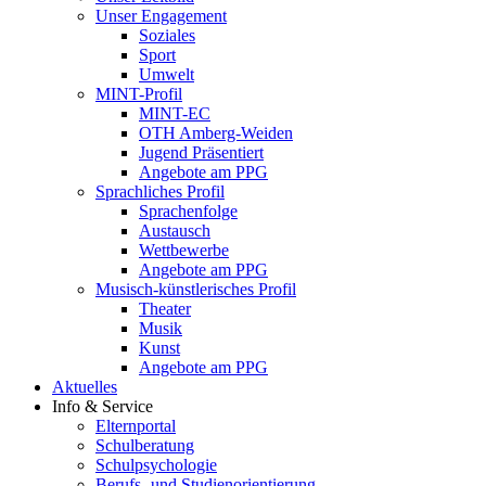
Unser Engagement
Soziales
Sport
Umwelt
MINT-Profil
MINT-EC
OTH Amberg-Weiden
Jugend Präsentiert
Angebote am PPG
Sprachliches Profil
Sprachenfolge
Austausch
Wettbewerbe
Angebote am PPG
Musisch-künstlerisches Profil
Theater
Musik
Kunst
Angebote am PPG
Aktuelles
Info & Service
Elternportal
Schulberatung
Schulpsychologie
Berufs- und Studienorientierung