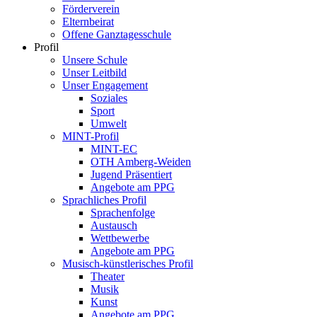
Förderverein
Elternbeirat
Offene Ganztagesschule
Profil
Unsere Schule
Unser Leitbild
Unser Engagement
Soziales
Sport
Umwelt
MINT-Profil
MINT-EC
OTH Amberg-Weiden
Jugend Präsentiert
Angebote am PPG
Sprachliches Profil
Sprachenfolge
Austausch
Wettbewerbe
Angebote am PPG
Musisch-künstlerisches Profil
Theater
Musik
Kunst
Angebote am PPG