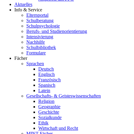
Aktuelles
Info & Service
Elternportal
Schulberatung
Schulpsychologie
Berufs- und Studienorientierung
Intensivierung
Nachhilfe
Schulbibliothek
Formulare
Fächer
Sprachen
Deutsch
Englisch
Französisch
Spanisch
Latein
Gesellschafts- & Geisteswissenschaften
Religion
Geographie
Geschichte
Sozialkunde
Ethik
Wirtschaft und Recht
MINT-Fächer