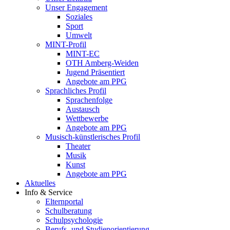
Unser Engagement
Soziales
Sport
Umwelt
MINT-Profil
MINT-EC
OTH Amberg-Weiden
Jugend Präsentiert
Angebote am PPG
Sprachliches Profil
Sprachenfolge
Austausch
Wettbewerbe
Angebote am PPG
Musisch-künstlerisches Profil
Theater
Musik
Kunst
Angebote am PPG
Aktuelles
Info & Service
Elternportal
Schulberatung
Schulpsychologie
Berufs- und Studienorientierung