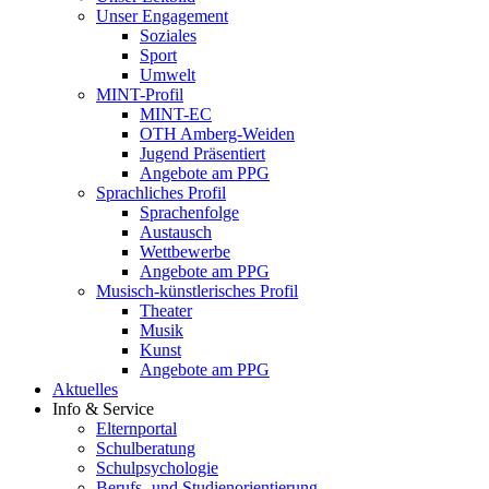
Unser Engagement
Soziales
Sport
Umwelt
MINT-Profil
MINT-EC
OTH Amberg-Weiden
Jugend Präsentiert
Angebote am PPG
Sprachliches Profil
Sprachenfolge
Austausch
Wettbewerbe
Angebote am PPG
Musisch-künstlerisches Profil
Theater
Musik
Kunst
Angebote am PPG
Aktuelles
Info & Service
Elternportal
Schulberatung
Schulpsychologie
Berufs- und Studienorientierung