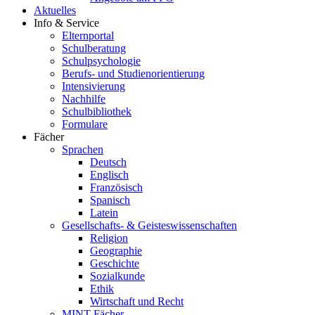
Aktuelles
Info & Service
Elternportal
Schulberatung
Schulpsychologie
Berufs- und Studienorientierung
Intensivierung
Nachhilfe
Schulbibliothek
Formulare
Fächer
Sprachen
Deutsch
Englisch
Französisch
Spanisch
Latein
Gesellschafts- & Geisteswissenschaften
Religion
Geographie
Geschichte
Sozialkunde
Ethik
Wirtschaft und Recht
MINT-Fächer