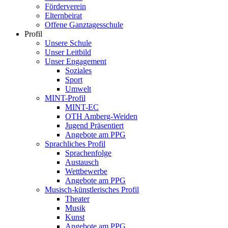
Förderverein
Elternbeirat
Offene Ganztagesschule
Profil
Unsere Schule
Unser Leitbild
Unser Engagement
Soziales
Sport
Umwelt
MINT-Profil
MINT-EC
OTH Amberg-Weiden
Jugend Präsentiert
Angebote am PPG
Sprachliches Profil
Sprachenfolge
Austausch
Wettbewerbe
Angebote am PPG
Musisch-künstlerisches Profil
Theater
Musik
Kunst
Angebote am PPG