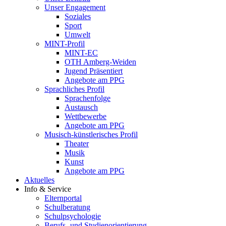
Unser Engagement
Soziales
Sport
Umwelt
MINT-Profil
MINT-EC
OTH Amberg-Weiden
Jugend Präsentiert
Angebote am PPG
Sprachliches Profil
Sprachenfolge
Austausch
Wettbewerbe
Angebote am PPG
Musisch-künstlerisches Profil
Theater
Musik
Kunst
Angebote am PPG
Aktuelles
Info & Service
Elternportal
Schulberatung
Schulpsychologie
Berufs- und Studienorientierung