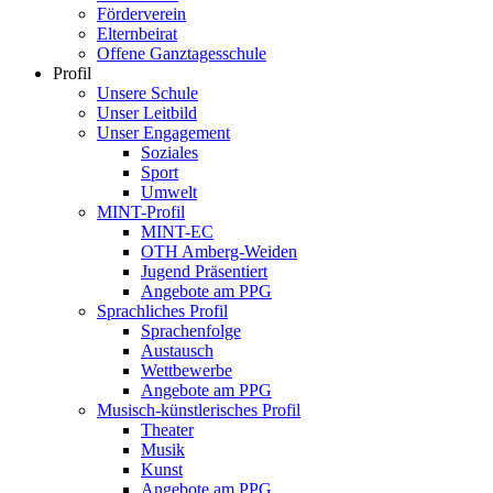
Förderverein
Elternbeirat
Offene Ganztagesschule
Profil
Unsere Schule
Unser Leitbild
Unser Engagement
Soziales
Sport
Umwelt
MINT-Profil
MINT-EC
OTH Amberg-Weiden
Jugend Präsentiert
Angebote am PPG
Sprachliches Profil
Sprachenfolge
Austausch
Wettbewerbe
Angebote am PPG
Musisch-künstlerisches Profil
Theater
Musik
Kunst
Angebote am PPG