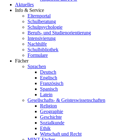
Aktuelles
Info & Service
Elternportal
Schulberatung
Schulpsychologie
Berufs- und Studienorientierung
Intensivierung
Nachhilfe
Schulbibliothek
Formulare
Fächer
Sprachen
Deutsch
Englisch
Französisch
Spanisch
Latein
Gesellschafts- & Geisteswissenschaften
Religion
Geographie
Geschichte
Sozialkunde
Ethik
Wirtschaft und Recht
MINT-Fächer